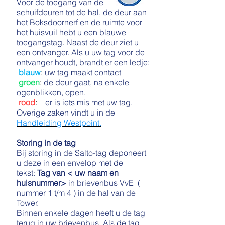
Voor de toegang van de
schuifdeuren tot de hal, de deur aan
het Boksdoornerf en de ruimte voor
het huisvuil hebt u een blauwe
toegangstag. Naast de deur ziet u
een ontvanger. Als u uw tag voor de
ontvanger houdt, brandt er een ledje:
blauw
:
uw tag maakt contact
groen
:
de deur gaat, na enkele
ogenblikken, open.
rood
:
er is iets mis met uw tag.
Overige zaken vindt u in de
Handleiding Westpoint.
Storing in de tag
Bij storing in de Salto-tag deponeert
u deze in een envelop met de
tekst:
Tag van < uw naam en
huisnummer>
in brievenbus VvE (
nummer 1 t/m 4 ) in de hal van de
Tower.
Binnen enkele dagen heeft u de tag
terug in uw brievenbus. Als de tag